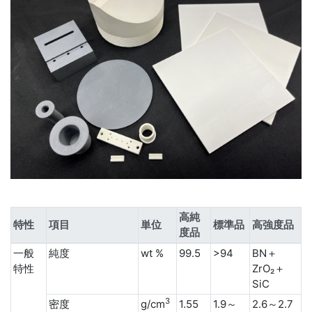
高純
特性
項目
単位
標準品
高強度品
度品
一般
純度
wt %
99.5
>94
BN＋
特性
ZrO₂＋
SiC
3
密度
g/cm
1.55
1.9～
2.6～2.7