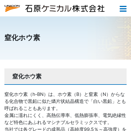
窒化ホウ素
窒化ホウ素
窒化ホウ素（h-BN）は、ホウ素（B）と窒素（N）からな
る化合物で黒鉛に似た燐片状結晶構造で「白い黒鉛」とも
呼ばれることもあります。
金属に濡れにくく、高熱伝導率、低熱膨張率、電気絶縁性
など特色にあふれるマシナブルセラミックスです。
当社では各グレードの成形品（高純度99.5％～高強度）を