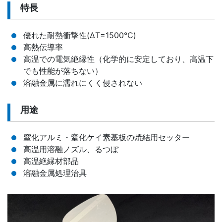
特長
優れた耐熱衝撃性(ΔT=1500℃)
高熱伝導率
高温での電気絶縁性（化学的に安定しており、高温下
でも性能が落ちない）
溶融金属に濡れにくく侵されない
用途
窒化アルミ・窒化ケイ素基板の焼結用セッター
高温用溶融ノズル、るつぼ
高温絶縁材部品
溶融金属処理治具