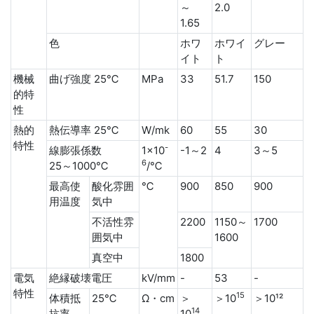
～
2.0
1.65
色
ホワ
ホワイ
グレー
イト
ト
機械
曲げ強度 25℃
MPa
33
51.7
150
的特
性
熱的
熱伝導率 25℃
W/mk
60
55
30
特性
-
線膨張係数
1×10
-1～2
4
3～5
6
25～1000℃
/℃
最高使
酸化雰囲
℃
900
850
900
用温度
気中
不活性雰
2200
1150～
1700
囲気中
1600
真空中
1800
電気
絶縁破壊電圧
kV/mm
-
53
-
特性
15
体積抵
25℃
Ω・cm
＞
＞10
＞10¹²
14
抗率
10