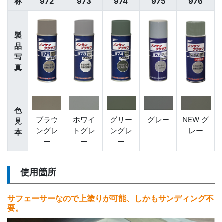
称
972
973
974
975
976
製
品
写
真
色
ブラウ
ホワイ
グリー
グレー
NEW グ
見
ングレ
トグレ
ングレ
レー
本
ー
ー
ー
使用箇所
サフェーサーなので上塗りが可能、しかもサンディング不
要。