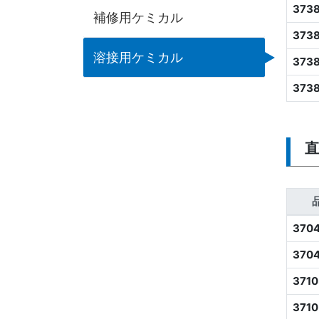
373
補修用ケミカル
373
溶接用ケミカル
373
373
直
370
370
3710
3710