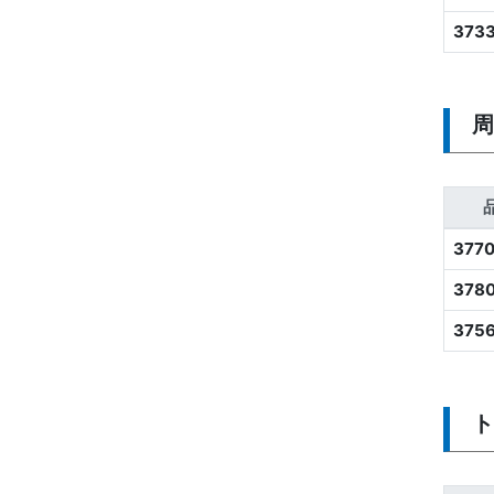
373
周
3770
3780
375
ト