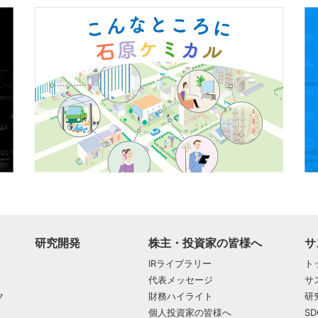
研究開発
株主・投資家の皆様へ
サ
IRライブラリー
ト
代表メッセージ
サ
ク
財務ハイライト
研
個人投資家の皆様へ
S