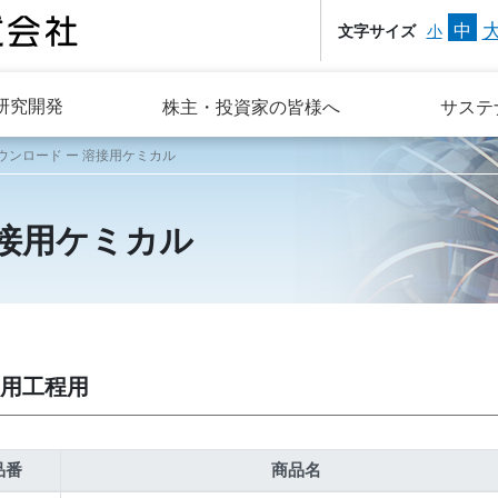
中
文字サイズ
小
研究開発
株主・投資家の皆様へ
サステ
ダウンロード ー 溶接用ケミカル
溶接用ケミカル
用工程用
品番
商品名