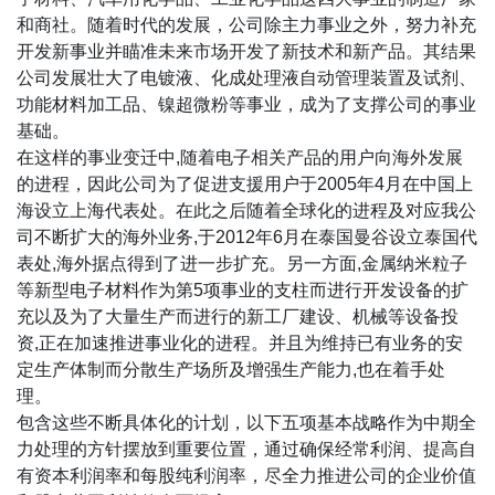
和商社。随着时代的发展，公司除主力事业之外，努力补充
开发新事业并瞄准未来市场开发了新技术和新产品。其结果
公司发展壮大了电镀液、化成处理液自动管理装置及试剂、
功能材料加工品、镍超微粉等事业，成为了支撑公司的事业
基础。
在这样的事业变迁中,随着电子相关产品的用户向海外发展
的进程，因此公司为了促进支援用户于2005年4月在中国上
海设立上海代表处。在此之后随着全球化的进程及对应我公
司不断扩大的海外业务,于2012年6月在泰国曼谷设立泰国代
表处,海外据点得到了进一步扩充。另一方面,金属纳米粒子
等新型电子材料作为第5项事业的支柱而进行开发设备的扩
充以及为了大量生产而进行的新工厂建设、机械等设备投
资,正在加速推进事业化的进程。并且为维持已有业务的安
定生产体制而分散生产场所及增强生产能力,也在着手处
理。
包含这些不断具体化的计划，以下五项基本战略作为中期全
力处理的方针摆放到重要位置，通过确保经常利润、提高自
有资本利润率和每股纯利润率，尽全力推进公司的企业价值